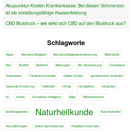
Akupunktur Kosten Krankenkasse: Bei diesen Schmerzen
ist sie erstattungsfähige Kassenleistung
CBD Blutdruck – wie wirkt sich CBD auf den Blutdruck aus?
Schlagworte
Alpen
Berufsunfähigkeit
Berufsunfähigkeitsversicherung
Bitterstoffe
Blut
Blutfett
Blutwert
Blähungen
BU Versicherung
Cholesterin
Depression
Ferdinand Huneke
Gelber Enzian
gentechnisch verändert
Gesunde Ernährung
Heilmittel
Honig
Honigbiene
intracutan
KI
Krebs
Künstliche Intelligenz
Mais
Mitosehemmer
Naturheilkunde
Narbengewebe
Naturheilmittel
Neuraltherapie
Online Sprechstunde
Passiflora incarnata