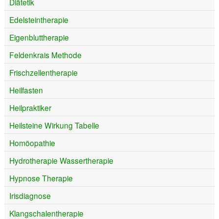
Diätetik
Edelsteintherapie
Eigenbluttherapie
Feldenkrais Methode
Frischzellentherapie
Heilfasten
Heilpraktiker
Heilsteine Wirkung Tabelle
Homöopathie
Hydrotherapie Wassertherapie
Hypnose Therapie
Irisdiagnose
Klangschalentherapie