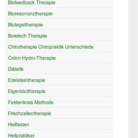
Biofeedback Therapie
Bioresonanztherapie
Blutegeltherapie
Bowtech Therapie
Chirotherapie Chiropraktik Unterschiede
Colon-Hydro-Therapie
Diätetik
Edelsteintherapie
Eigenbluttherapie
Feldenkrais Methode
Frischzellentherapie
Heilfasten
Heilpraktiker