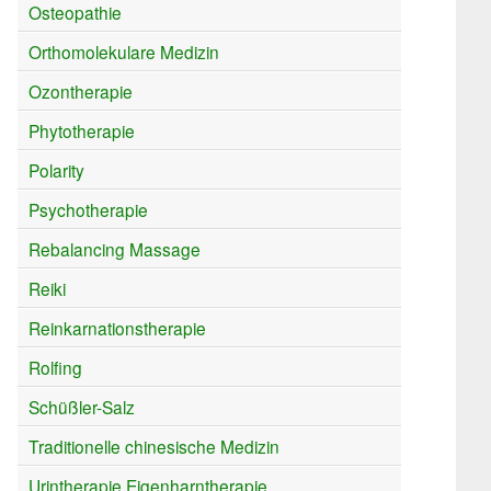
Osteopathie
Orthomolekulare Medizin
Ozontherapie
Phytotherapie
Polarity
Psychotherapie
Rebalancing Massage
Reiki
Reinkarnationstherapie
Rolfing
Schüßler-Salz
Traditionelle chinesische Medizin
Urintherapie Eigenharntherapie