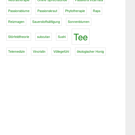
Passionsblume
Passionskraut
Phytotherapie
Raps
Reizmagen
Sauerstoffsättigung
Sonnenblumen
Tee
Störfeldtheorie
subcutan
Sushi
Telemedizin
Vincristin
Völlegefühl
ökologischer Honig