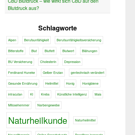
CBD Blutdruck – wie wirkt sich CBD auf den
Blutdruck aus?
Schlagworte
Alpen
Berufsunfähigkeit
Berufsunfähigkeitsversicherung
Bitterstoffe
Blut
Blutfett
Blutwert
Blähungen
BU Versicherung
Cholesterin
Depression
Ferdinand Huneke
Gelber Enzian
gentechnisch verändert
Gesunde Ernährung
Heilmittel
Honig
Honigbiene
intracutan
KI
Krebs
Künstliche Intelligenz
Mais
Mitosehemmer
Narbengewebe
Naturheilkunde
Naturheilmittel
Neuraltherapie
Online Sprechstunde
Passiflora incarnata