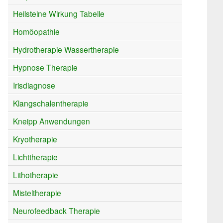
Heilsteine Wirkung Tabelle
Homöopathie
Hydrotherapie Wassertherapie
Hypnose Therapie
Irisdiagnose
Klangschalentherapie
Kneipp Anwendungen
Kryotherapie
Lichttherapie
Lithotherapie
Misteltherapie
Neurofeedback Therapie